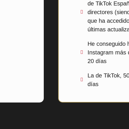
de TikTok Espa
directores (sien
que ha accedido 
últimas actualiz
He conseguido h
Instagram más 
20 días
La de TikTok, 5
días