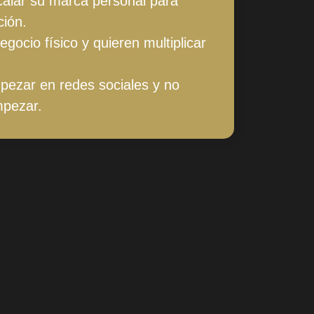
alar su marca personal para
ción.
gocio físico y quieren multiplicar
pezar en redes sociales y no
mpezar.