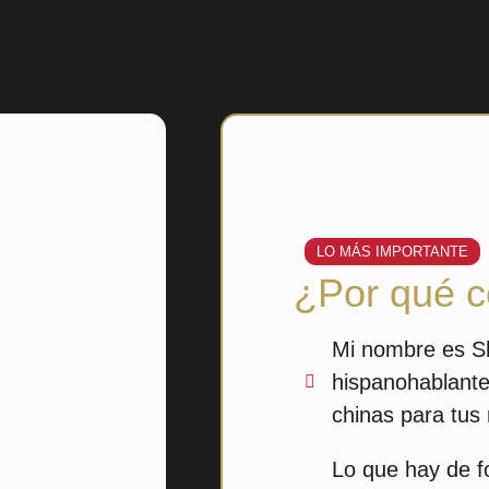
LO MÁS IMPORTANTE
¿Por qué c
Mi nombre es Sh
hispanohablante
chinas para tus 
Lo que hay de fo