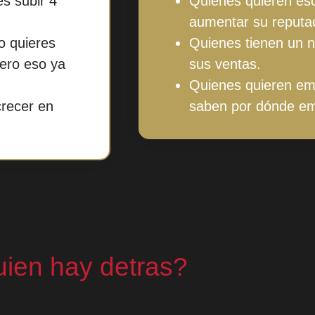
s subir 4
Quienes quieren esc
aumentar su reputa
o quieres
Quienes tienen un ne
pero eso ya
sus ventas.
Quienes quieren em
crecer en
saben por dónde e
ien hay detras?