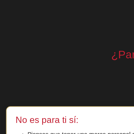
¿Par
No es para ti sí: