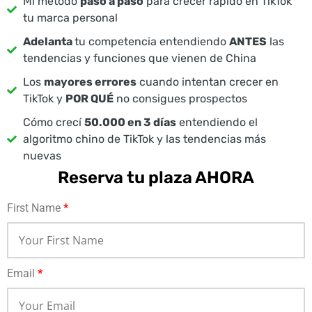
Mi método
paso a paso
para crecer rápido en TikTok
tu marca personal
Adelanta
tu competencia entendiendo
ANTES
las
tendencias y funciones que vienen de China
Los
mayores errores
cuando intentan crecer en
TikTok y
POR QUÉ
no consigues prospectos
Cómo crecí
50.000 en 3 días
entendiendo el
algoritmo chino de TikTok y las tendencias más
nuevas
Reserva tu plaza AHORA
First Name
*
Email
*