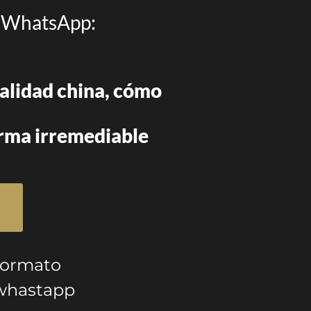
 WhatsApp:
alidad china, cómo
orma irremediable
 formato
 whastapp