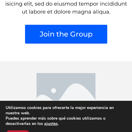
isicing elit, sed do eiusmod tempor incididunt
ut labore et dolore magna aliqua.
Join the Group
Utilizamos cookies para ofrecerte la mejor experiencia en
nuestra web.
Puedes aprender más sobre qué cookies utilizamos o
© Copyright 2021. All rights reserved |
Privacy Policy
|
desactivarlas en los
ajustes
.
Terms & Condition