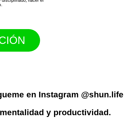
 disciplinado, hacer el
o.
CIÓN
ígueme en Instagram @shun.life
 mentalidad y productividad.